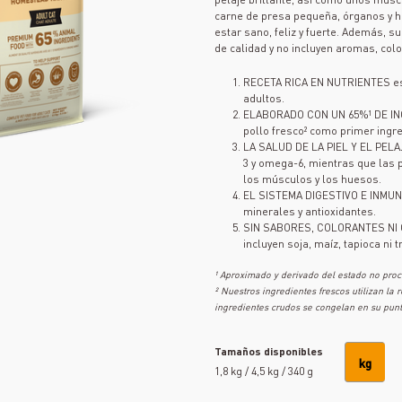
carne de presa pequeña, órganos y h
estar sano, feliz y fuerte. Además, s
de calidad y no incluyen aromas, colo
RECETA RICA EN NUTRIENTES es
adultos.
ELABORADO CON UN 65%¹ DE IN
pollo fresco² como primer ingr
LA SALUD DE LA PIEL Y EL PELAJ
3 y omega-6, mientras que las 
los músculos y los huesos.
EL SISTEMA DIGESTIVO E INMUNIT
minerales y antioxidantes.
SIN SABORES, COLORANTES NI 
incluyen soja, maíz, tapioca ni t
¹ Aproximado y derivado del estado no proc
² Nuestros ingredientes frescos utilizan la
ingredientes crudos se congelan en su punt
Tamaños disponibles
kg
1,8 kg / 4,5 kg / 340 g