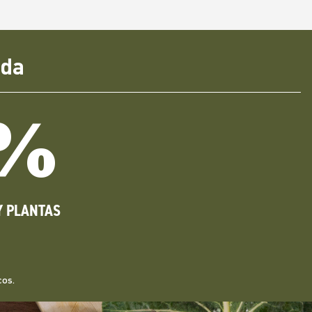
ada
%
Y PLANTAS
cos.