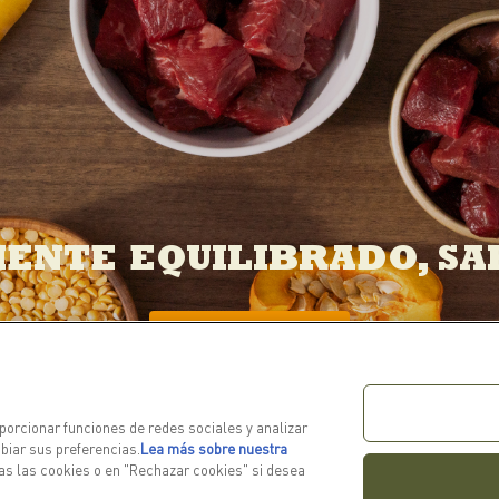
ENTE EQUILIBRADO, SA
MÁS INFORMACIÓN
porcionar funciones de redes sociales y analizar
mbiar sus preferencias.
Lea más sobre nuestra
das las cookies o en "Rechazar cookies" si desea
UCTOS
MÁS INFORMACIÓN
ENLACES