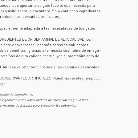
uesos, que aportan a su gato todo lo que necesita para
u exquisito sabor le encantará. Solo contienen ingredientes
rantes ni conservantes artificiales.
pecialmente adaptada a las necesidades de los gatos
GREDIENTES DE ORIGEN ANIMAL DE ALTA CALIDAD: con
ediente y pavo fresco², además cereales saludables.
E se benefician gracias a la mezcla cualitativa de omega-
proteínas de alta calidad contribuyen al mantenimiento de
ARIO se ve reforzado gracias a las vitaminas esenciales,
CONSERVANTES ARTIFICIALES. Nuestras recetas tampoco
rigo.
esado del ingrediente.
 refrigeración como único método de conservación y nuestros
o máximo de frescura para preservar los nutrientes.