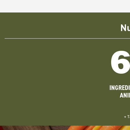
Nu
INGRED
ANI
+ T