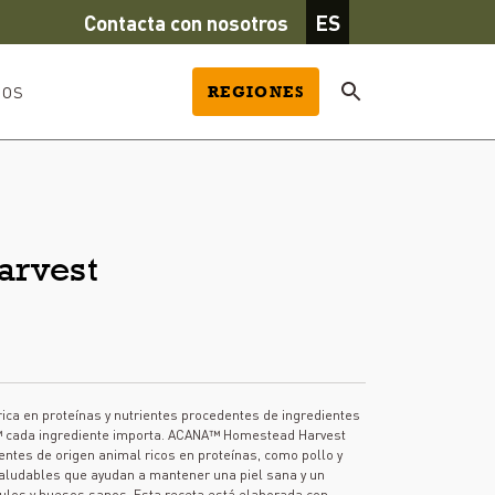
Contacta con nosotros
ES
TOS
REGIONES
arvest
rica en proteínas y nutrientes procedentes de ingredientes
™ cada ingrediente importa. ACANA™ Homestead Harvest
entes de origen animal ricos en proteínas, como pollo y
aludables que ayudan a mantener una piel sana y un
culos y huesos sanos. Esta receta está elaborada con