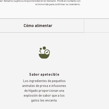
iar. Tamaños sujetos a disponibilidad en el mercado. Ponte en contacto con
el minorista para confirmar su inventario.
Cómo alimentar
Sabor apetecible
Los ingredientes de pequeños
animales de presa e infusiones
a
de hígado proporcionan una
explosión de sabor que a los
gatos les encanta.