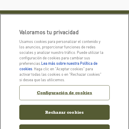
PRODUCTOS
MÁS INFORMACIÓN
Valoramos tu privacidad
Para perros
Nuestra historia
Para gatos
Preguntas frecuentes
Usamos cookies para personalizar el contenido y
los anuncios, proporcionar funciones de redes
Biblioteca
sociales y analizar nuestro tráfico. Puede utilizar la
configuración de cookies para cambiar sus
preferencias.
Lea más sobre nuestra Política de
ENLACES RELACIONADOS
cookies
(opens in a new tab)
. Haga clic en "Aceptar cookies" para
Facebook de ACANA
Instagram de ACANA
activar todas las cookies o en "Rechazar cookies"
Política de privacidad
si desea que las utilicemos.
Configuración de cookies
PONTE EN CONTACTO
Contacta con nosotros
Rechazar cookies