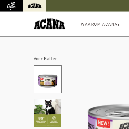
Orijen
Acana
Doorverwijzing naar internationale site
WAAROM ACANA?
Voor Katten