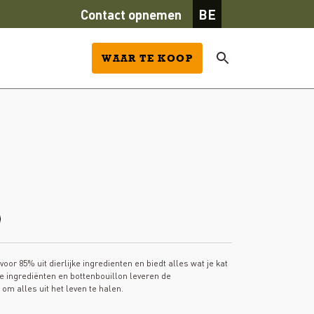
Contact opnemen
BE
WAAR TE KOOP
oor 85% uit dierlijke ingredienten en biedt alles wat je kat
ke ingrediënten en bottenbouillon leveren de
 om alles uit het leven te halen.