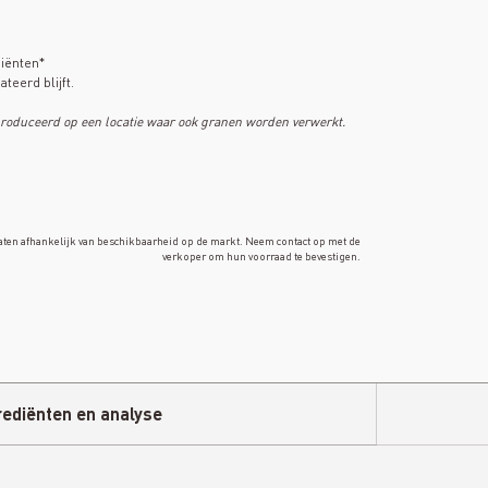
diënten*
teerd blijft.
roduceerd op een locatie waar ook granen worden verwerkt.
aten afhankelijk van beschikbaarheid op de markt. Neem contact op met de
verkoper om hun voorraad te bevestigen.
rediënten en analyse