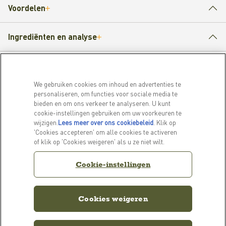
Voordelen
Ingrediënten en analyse
Voedingsinstructies
We gebruiken cookies om inhoud en advertenties te
personaliseren, om functies voor sociale media te
bieden en om ons verkeer te analyseren. U kunt
cookie-instellingen gebruiken om uw voorkeuren te
PRODUCTEN
ONTDEK MEER
wijzigen.
Lees meer over ons cookiebeleid
(opens in a
. Klik op
'Cookies accepteren' om alle cookies te activeren
new tab)
Voor honden
Ons verhaal
of klik op 'Cookies weigeren' als u ze niet wilt.
Voor katten
Veelgestelde vragen
Cookie-instellingen
GERELATEERDE LINKS
ACANA Facebook
ACANA Instagram
Privacybeleid
Cookies weigeren