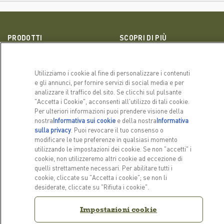
PRODOTTI
SCOPRI DI PIÙ
Per cani
La nostra storia
Per gatti
FAQ
Utilizziamo i cookie al fine di personalizzare i contenuti
e gli annunci, per fornire servizi di social media e per
analizzare il traffico del sito. Se clicchi sul pulsante
LINK CORRELATI
"Accetta i Cookie", acconsenti all'utilizzo di tali cookie.
ACANA Italia Facebook
ACANA Italia Instagram
Per ulteriori informazioni puoi prendere visione della
Informativa sulla privacy
nostra
Informativa sui cookie
(opens in a new tab)
e della nostra
Informativa
sulla privacy
(opens in a new tab)
. Puoi revocare il tuo consenso o
modificare le tue preferenze in qualsiasi momento
RESTIAMO IN CONTATTO
utilizzando le impostazioni dei cookie. Se non "accetti" i
cookie, non utilizzeremo altri cookie ad eccezione di
Contattaci
quelli strettamente necessari. Per abilitare tutti i
cookie, cliccate su "Accetta i cookie"; se non li
desiderate, cliccate su "Rifiuta i cookie".
Impostazioni cookie