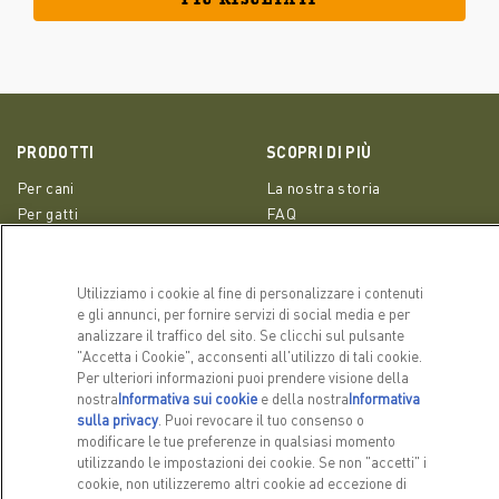
PRODOTTI
SCOPRI DI PIÙ
Per cani
La nostra storia
Per gatti
FAQ
LINK CORRELATI
Utilizziamo i cookie al fine di personalizzare i contenuti
ACANA Italia Facebook
ACANA Italia Instagram
e gli annunci, per fornire servizi di social media e per
Informativa sulla privacy
analizzare il traffico del sito. Se clicchi sul pulsante
"Accetta i Cookie", acconsenti all'utilizzo di tali cookie.
Per ulteriori informazioni puoi prendere visione della
RESTIAMO IN CONTATTO
nostra
Informativa sui cookie
(opens in a new tab)
e della nostra
Informativa
sulla privacy
(opens in a new tab)
. Puoi revocare il tuo consenso o
Contattaci
modificare le tue preferenze in qualsiasi momento
utilizzando le impostazioni dei cookie. Se non "accetti" i
cookie, non utilizzeremo altri cookie ad eccezione di