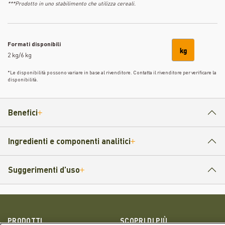
***Prodotto in uno stabilimento che utilizza cereali.
Formati disponibili
kg
2 kg/6 kg
*Le disponibilità possono variare in base al rivenditore. Contatta il rivenditore per verificare la
disponibilità.
Benefici
Ingredienti e componenti analitici
Suggerimenti d’uso
PRODOTTI
SCOPRI DI PIÙ