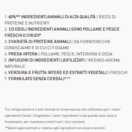
1.
60%** INGREDIENTI ANIMALI DI ALTA QUALITÀ
| RICCO DI
PROTEINE E NUTRIENTI
2.
1/3 DEGLI INGREDIENTI ANIMALI SONO POLLAME E PESCE
FRESCHI O CRUDI*
3.
3 VARIETÀ DI PROTEINE ANIMALI
| DA FORNITORI CHE
CONOSCIAMO E DI CUI CI FIDIAMO
4.
PREDA INTERA
| POLLAME, PESCE, INTERIORA E OSSA
5.
INFUSIONI DI INGREDIENTI LIOFILIZZATI
| INTENSO AROMA
NATURALE
6.
VERDURA E FRUTTA INTERE ED ESTRATTI VEGETALI
| FRESCHI
7.
FORMULATO SENZA CEREALI
***
*La refrigerazione è il solo metodo di conservazione che utilizziamo per i nostri
ingredienti freschi. Congeliamo i nostri ingredienti crudi quando sono ancora
freschissimi, per mantenere intatti tutti i loro nutrienti.
**Valore approssimato e relativo agli ingredienti non ancora lavorati.