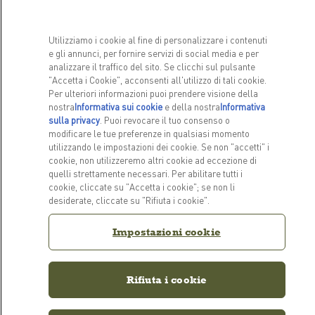
Per cani
La nostra storia
Per gatti
FAQ
Utilizziamo i cookie al fine di personalizzare i contenuti
e gli annunci, per fornire servizi di social media e per
analizzare il traffico del sito. Se clicchi sul pulsante
LINK CORRELATI
"Accetta i Cookie", acconsenti all'utilizzo di tali cookie.
ACANA Italia Facebook
ACANA Italia Instagram
Per ulteriori informazioni puoi prendere visione della
Informativa sulla privacy
nostra
Informativa sui cookie
(opens in a new tab)
e della nostra
Informativa
sulla privacy
(opens in a new tab)
. Puoi revocare il tuo consenso o
modificare le tue preferenze in qualsiasi momento
RESTIAMO IN CONTATTO
utilizzando le impostazioni dei cookie. Se non "accetti" i
cookie, non utilizzeremo altri cookie ad eccezione di
Contattaci
quelli strettamente necessari. Per abilitare tutti i
cookie, cliccate su "Accetta i cookie"; se non li
desiderate, cliccate su "Rifiuta i cookie".
Impostazioni cookie
Impostazioni cookie
Rifiuta i cookie