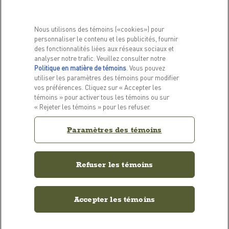
PRODUITS
EN SAVOIR PLUS
Nous utilisons des témoins («cookies») pour
personnaliser le contenu et les publicités, fournir
Pour chiens
Notre histoire
des fonctionnalités liées aux réseaux sociaux et
Pour chats
FAQ
analyser notre trafic. Veuillez consulter notre
Centre de documentation
Politique en matière de témoins
(opens in a new tab)
. Vous pouvez
utiliser les paramètres des témoins pour modifier
vos préférences. Cliquez sur « Accepter les
LIENS CONNEXES
témoins » pour activer tous les témoins ou sur
ACANA Facebook
ACANA Instagram
« Rejeter les témoins » pour les refuser.
Politique de confidentialité
Paramètres des témoins
CONTACTEZ-NOUS
Contactez-nous
Refuser les témoins
Accepter les témoins
Paramètres des témoins