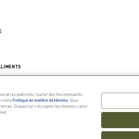
E
ALIMENTS
u et les publicités, fournir des fonctionnalités
er notre
Politique en matière de témoins
(opens in a
. Vous
rences. Cliquez sur « Accepter les témoins » pour
new tab)
ser.
ITS
EN SAVOIR PLUS
LIENS CONNEXE
hiens
Notre histoire
Politique de
confidentialité
hats
FAQ