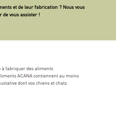
ments et de leur fabrication ? Nous vous
r de vous assister !
 à fabriquer des aliments
s aliments ACANA contiennent au moins
ustative dont vos chiens et chats