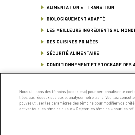
ALIMENTATION ET TRANSITION
BIOLOGIQUEMENT ADAPTÉ
LES MEILLEURS INGRÉDIENTS AU MOND
DES CUISINES PRIMÉES
SÉCURITÉ ALIMENTAIRE
CONDITIONNEMENT ET STOCKAGE DES 
NUTRITION ET SANTÉ
TROUVER ACANA
Nous utilisons des témoins («cookies») pour personnaliser le conten
liées aux réseaux sociaux et analyser notre trafic. Veuillez consult
pouvez utiliser les paramètres des témoins pour modifier vos préfé
activer tous les témoins ou sur « Rejeter les témoins » pour les refu
PRODU
Pour c
Pour c