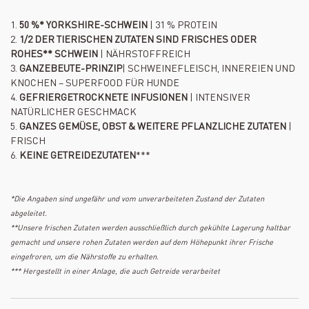
1.
50 %* YORKSHIRE-SCHWEIN
| 31 % PROTEIN
2.
1/2 DER TIERISCHEN ZUTATEN SIND FRISCHES ODER
ROHES** SCHWEIN
| NÄHRSTOFFREICH
3.
GANZEBEUTE-PRINZIP
| SCHWEINEFLEISCH, INNEREIEN UND
KNOCHEN – SUPERFOOD FÜR HUNDE
4.
GEFRIERGETROCKNETE INFUSIONEN
| INTENSIVER
NATÜRLICHER GESCHMACK
5.
GANZES GEMÜSE, OBST & WEITERE PFLANZLICHE ZUTATEN
|
FRISCH
6.
KEINE GETREIDEZUTATEN
***
*Die Angaben sind ungefähr und vom unverarbeiteten Zustand der Zutaten
abgeleitet.
**Unsere frischen Zutaten werden ausschließlich durch gekühlte Lagerung haltbar
gemacht und unsere rohen Zutaten werden auf dem Höhepunkt ihrer Frische
eingefroren, um die Nährstoffe zu erhalten.
*** Hergestellt in einer Anlage, die auch Getreide verarbeitet