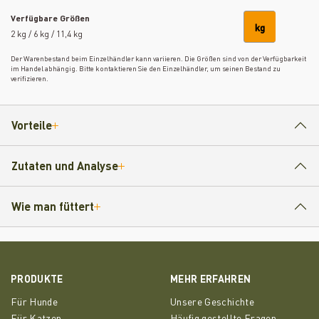
Verfügbare Größen
kg
2 kg / 6 kg / 11,4 kg
Der Warenbestand beim Einzelhändler kann variieren. Die Größen sind von der Verfügbarkeit
im Handel abhängig. Bitte kontaktieren Sie den Einzelhändler, um seinen Bestand zu
verifizieren.
Vorteile
Zutaten und Analyse
Wie man füttert
PRODUKTE
MEHR ERFAHREN
Für Hunde
Unsere Geschichte
Für Katzen
Häufig gestellte Fragen