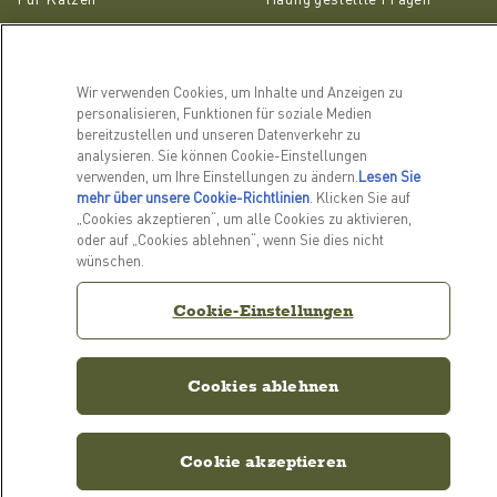
ZUGEHÖRIGE LINKS
ACANA Facebook
ACANA Instagram
Wir verwenden Cookies, um Inhalte und Anzeigen zu
Datenschutzrichtlinie
personalisieren, Funktionen für soziale Medien
bereitzustellen und unseren Datenverkehr zu
analysieren. Sie können Cookie-Einstellungen
KONTAKT AUFNEHMEN
verwenden, um Ihre Einstellungen zu ändern.
Lesen Sie
mehr über unsere Cookie-Richtlinien
(opens in a new tab)
. Klicken Sie auf
Kontaktieren Sie uns
„Cookies akzeptieren“, um alle Cookies zu aktivieren,
oder auf „Cookies ablehnen“, wenn Sie dies nicht
wünschen.
Cookie-Einstellungen
Cookie-Einstellungen
Cookies ablehnen
Cookie akzeptieren