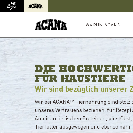
Orijen
Acana
Weiterleitung zur internationalen Website
WARUM ACANA
DIE HOCHWERTI
FÜR HAUSTIERE
Wir sind bezüglich unserer 
Wir bei ACANA™ Tiernahrung sind stolz d
unseres Vertrauens beziehen, für Rezeptu
Anteil an tierischen Proteinen, plus Ob
Tierfutter ausgewogen und ebenso nahrha