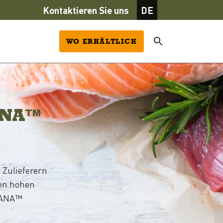
Kontaktieren Sie uns
DE
WO ERHÄLTLICH
ANA™
 Zulieferern
den hohen
ACANA™