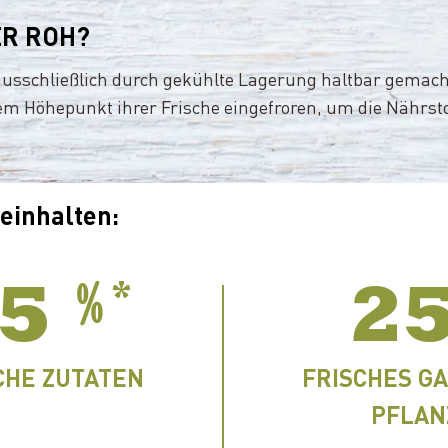
ER ROH?
ausschließlich durch gekühlte Lagerung haltbar gemach
m Höhepunkt ihrer Frische eingefroren, um die Nährsto
einhalten:
*
﹪
5
2
CHE ZUTATEN
FRISCHES G
PFLAN