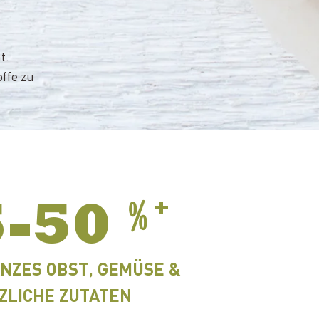
t.
ffe zu
+
﹪
5-50
ANZES OBST, GEMÜSE &
ZLICHE ZUTATEN