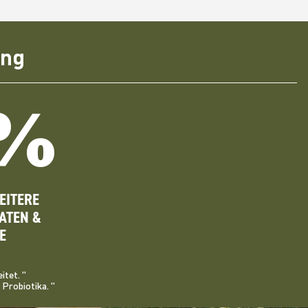
ung
%
EITERE
ATEN &
E
itet. "
Probiotika. "