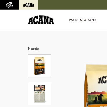
Orijen
Acana
Weiterleitung zur internationalen Website
WARUM ACANA
Hunde