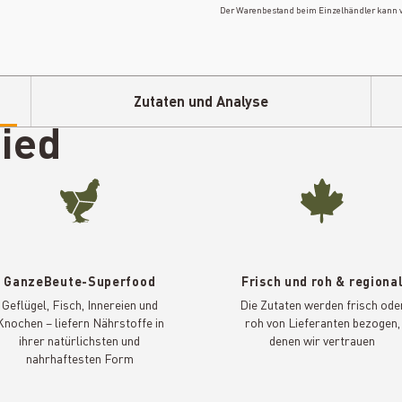
Der Warenbestand beim Einzelhändler kann va
Zutaten und Analyse
ied
GanzeBeute-Superfood
Frisch und roh & regiona
Geflügel, Fisch, Innereien und
Die Zutaten werden frisch ode
Knochen – liefern Nährstoffe in
roh von Lieferanten bezogen,
ihrer natürlichsten und
denen wir vertrauen
nahrhaftesten Form