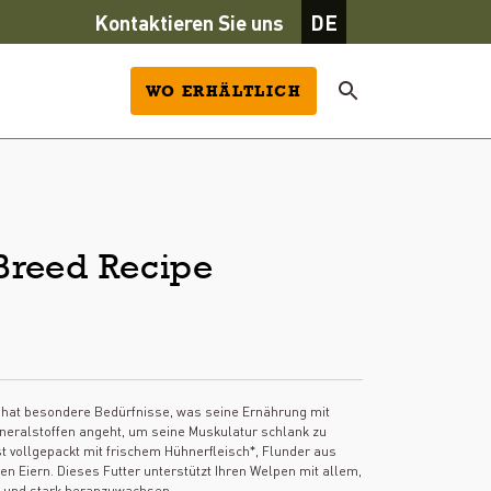
Kontaktieren Sie uns
DE
WO ERHÄLTLICH
Breed Recipe
 hat besondere Bedürfnisse, was seine Ernährung mit
ineralstoffen angeht, um seine Muskulatur schlank zu
 vollgepackt mit frischem Hühnerfleisch*, Flunder aus
en Eiern. Dieses Futter unterstützt Ihren Welpen mit allem,
h und stark heranzuwachsen.