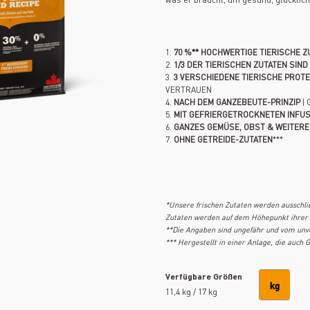
1.
70 %** HOCHWERTIGE TIERISCHE Z
2.
1/3 DER TIERISCHEN ZUTATEN SIN
3.
3 VERSCHIEDENE TIERISCHE PROT
VERTRAUEN
4.
NACH DEM GANZEBEUTE-PRINZIP
| 
5.
MIT GEFRIERGETROCKNETEN INFU
6.
GANZES GEMÜSE, OBST & WEITERE
7.
OHNE GETREIDE-ZUTATEN
***
*Unsere frischen Zutaten werden ausschli
Zutaten werden auf dem Höhepunkt ihrer F
**Die Angaben sind ungefähr und vom unve
*** Hergestellt in einer Anlage, die auch 
Verfügbare Größen
kg
11,4 kg / 17 kg