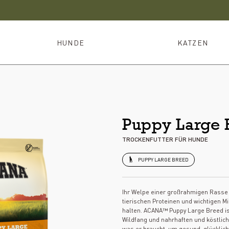
HUNDE
KATZEN
Puppy Large 
TROCKENFUTTER FÜR HUNDE
PUPPY LARGE BREED
Ihr Welpe einer großrahmigen Rasse
tierischen Proteinen und wichtigen M
halten. ACANA™ Puppy Large Breed ist
Wildfang und nahrhaften und köstlich
was er braucht, um gesund, glücklic