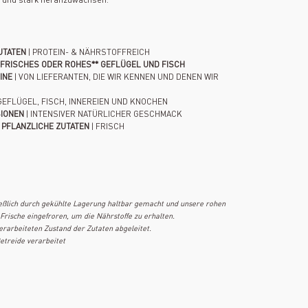
UTATEN
| PROTEIN- & NÄHRSTOFFREICH
D FRISCHES ODER ROHES** GEFLÜGEL UND FISCH
EINE
| VON LIEFERANTEN, DIE WIR KENNEN UND DENEN WIR
GEFLÜGEL, FISCH, INNEREIEN UND KNOCHEN
SIONEN
| INTENSIVER NATÜRLICHER GESCHMACK
 PFLANZLICHE ZUTATEN
| FRISCH
eßlich durch gekühlte Lagerung haltbar gemacht und unsere rohen
rische eingefroren, um die Nährstoffe zu erhalten.
rarbeiteten Zustand der Zutaten abgeleitet.
Getreide verarbeitet