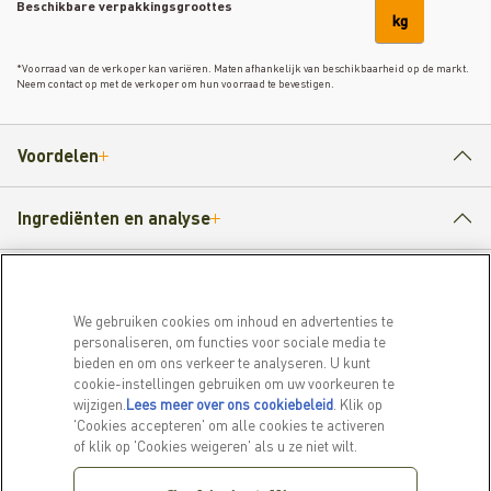
Beschikbare verpakkingsgroottes
kg
*Voorraad van de verkoper kan variëren. Maten afhankelijk van beschikbaarheid op de markt.
Neem contact op met de verkoper om hun voorraad te bevestigen.
Voordelen
Ingrediënten en analyse
Voedingsinstructies
We gebruiken cookies om inhoud en advertenties te
personaliseren, om functies voor sociale media te
bieden en om ons verkeer te analyseren. U kunt
cookie-instellingen gebruiken om uw voorkeuren te
PRODUCTEN
ONTDEK MEER
wijzigen.
Lees meer over ons cookiebeleid
(opens in a
. Klik op
'Cookies accepteren' om alle cookies te activeren
new tab)
Voor honden
Ons verhaal
of klik op 'Cookies weigeren' als u ze niet wilt.
Voor katten
Veelgestelde vragen